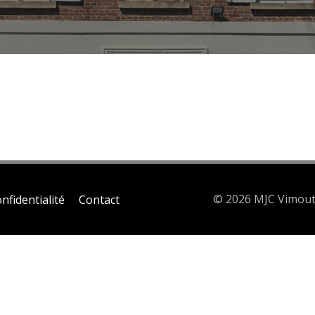
© 2026 MJC Vimout
nfidentialité
Contact