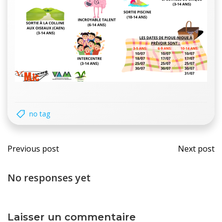
no tag
Navigation
Navi
Previous post
Next post
des
des
No responses yet
articles
artic
Laisser un commentaire