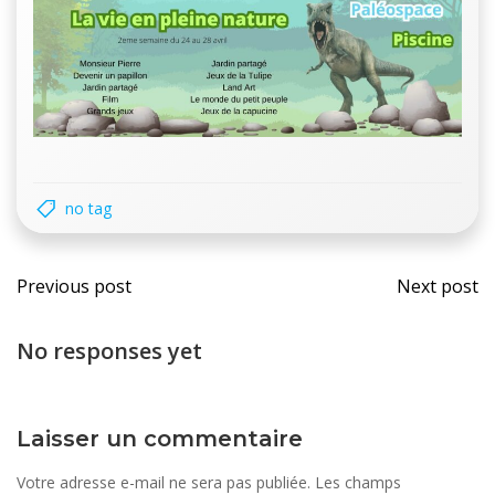
no tag
Navigation
Navi
Previous post
Next post
des
des
No responses yet
articles
artic
Laisser un commentaire
Votre adresse e-mail ne sera pas publiée.
Les champs