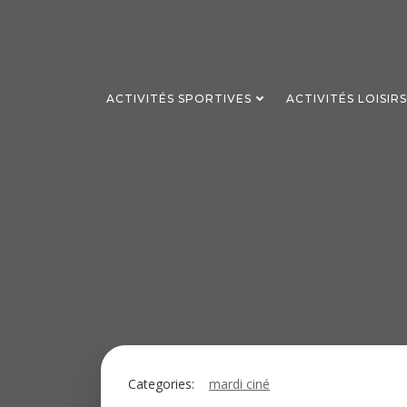
Aller
au
contenu
ACTIVITÉS SPORTIVES
ACTIVITÉS LOISIR
Categories:
mardi ciné