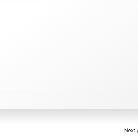
Na
Next 