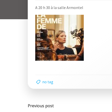
A 20 h 30 à la salle Armontel
no tag
Navigation
Previous post