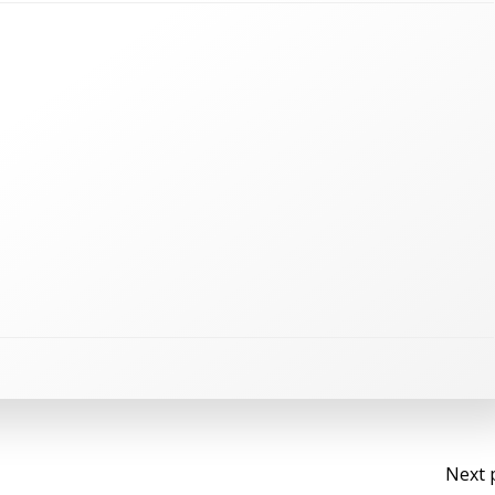
Na
Next 