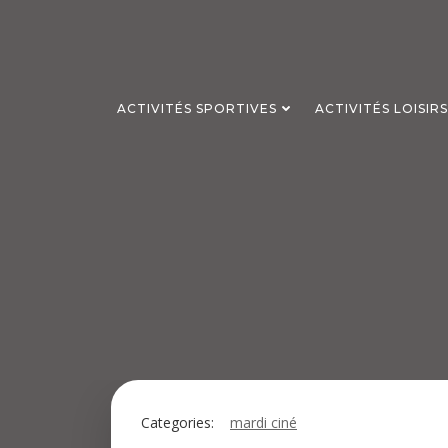
Aller
au
contenu
ACTIVITÉS SPORTIVES
ACTIVITÉS LOISIR
Categories:
mardi ciné