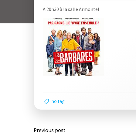
A 20h30 à la salle Armontel
no tag
Navigation
Previous post