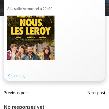
A la salle Armontel à 20h30
no tag
Navigation
Navi
Previous post
Next post
des
des
No responses yet