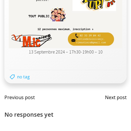
13 Septembre 2024 – 17h30-19h00 – 10
no tag
Navigation
Navi
Previous post
Next post
des
des
No responses yet
articles
artic