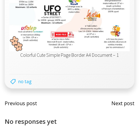
Colorful Cute Simple Page Border A4 Document – 1
no tag
Navigation
Navi
Previous post
Next post
des
des
No responses yet
articles
artic